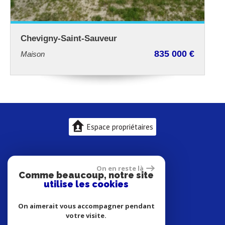
ur
Chevigny-Saint-Sauveur
835 000 €
Maison 204 m²
Espace propriétaires
On en reste là
Comme beaucoup, notre site
utilise les cookies
On aimerait vous accompagner pendant
votre visite.