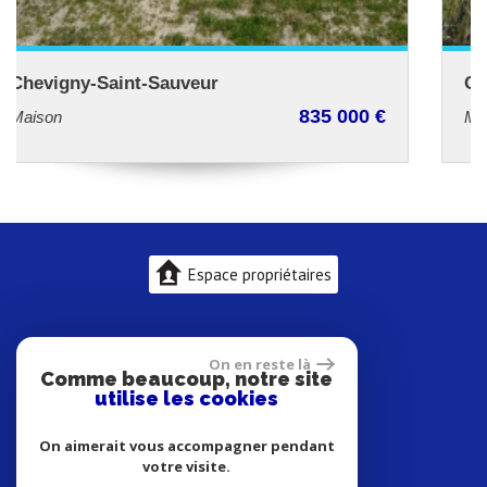
Chevigny-Saint-Sauveur
00 €
459 000 
Maison 204 m²
Espace propriétaires
On en reste là
Comme beaucoup, notre site
utilise les cookies
On aimerait vous accompagner pendant
votre visite.