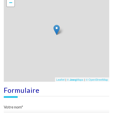
−
Leaflet
|
©
Maps
|
© OpenStreetMap
Jawg
formulaire
Votre nom*